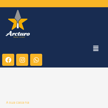
Ir
para
o
conteúdo
Menu
F
I
W
a
n
h
c
s
a
e
t
t
b
a
s
o
g
a
o
r
p
k
a
p
A sua casa na
m