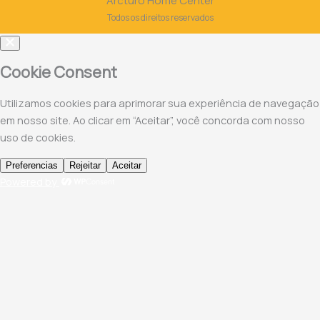
Arcturo Home Center
o
r
p
Todos os direitos reservados
k
a
p
m